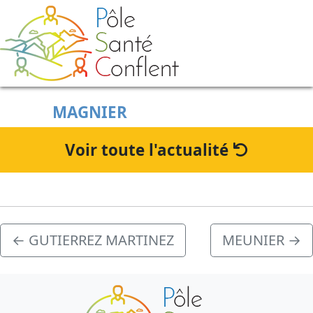
Skip to main content
MAGNIER
Voir toute l'actualité
←
GUTIERREZ MARTINEZ
MEUNIER
→